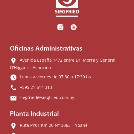
Oficinas Administrativas
location_on
Avenida España 1472 entre Dr. Morra y General
O’Higgins - Asunción
watch_later
Lunes a viernes de 07:30 a 17:30 hs
call
+595 21 614 313
email
siegfried@siegfried.com.py
Planta Industrial
location_on
Ruta PY01 Km 20 N° 3063 – Ypané