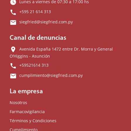
watch_later
Lunes a viernes de 07:30 a 17:00 hs
call
+595 21 614 313
email
siegfried@siegfried.com.py
Canal de denuncias
location_on
Avenida España 1472 entre Dr. Morra y General
O’Higgins - Asunción
call
+59521614 313
email
cumplimiento@siegfried.com.py
La empresa
Nosotros
Farmacovigilancia
Términos y Condiciones
Cumplimiento